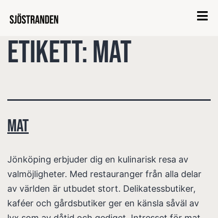
Etikett:
mat
Mat
Jönköping erbjuder dig en kulinarisk resa av
valmöjligheter. Med restauranger från alla delar
av världen är utbudet stort. Delikatessbutiker,
kaféer och gårdsbutiker ger en känsla såväl av
lyx som av dåtid och gediget. Intresset för mat