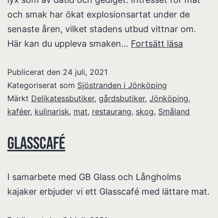
och smak har ökat explosionsartat under de
senaste åren, vilket stadens utbud vittnar om.
Här kan du uppleva smaken…
Fortsätt läsa
Publicerat den
24 juli, 2021
Kategoriserat som
Sjöstranden i Jönköping
Märkt
Delikatessbutiker
,
gårdsbutiker
,
Jönköping
,
kaféer
,
kulinarisk
,
mat
,
restaurang
,
skog
,
Småland
Glasscafé
I samarbete med GB Glass och Långholms
kajaker erbjuder vi ett Glasscafé med lättare mat.