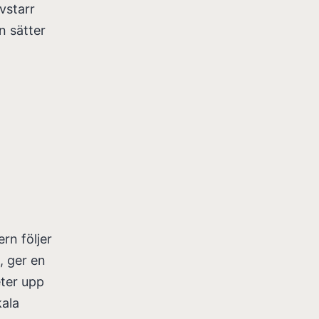
vstarr
n sätter
rn följer
, ger en
eter upp
kala