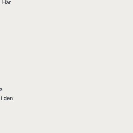
. Här
ga
 i den