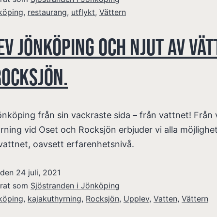
köping
,
restaurang
,
utflykt
,
Vättern
ev Jönköping och njut av Vä
Rocksjön.
nköping från sin vackraste sida – från vattnet! Från 
rning vid Oset och Rocksjön erbjuder vi alla möjlighet
 vattnet, oavsett erfarenhetsnivå.
t den
24 juli, 2021
erat som
Sjöstranden i Jönköping
köping
,
kajakuthyrning
,
Rocksjön
,
Upplev
,
Vatten
,
Vättern