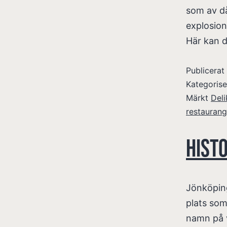
som av då
explosion
Här kan 
Publicera
Kategoris
Märkt
Deli
restaurang
Histo
Jönköping
plats som
namn på v