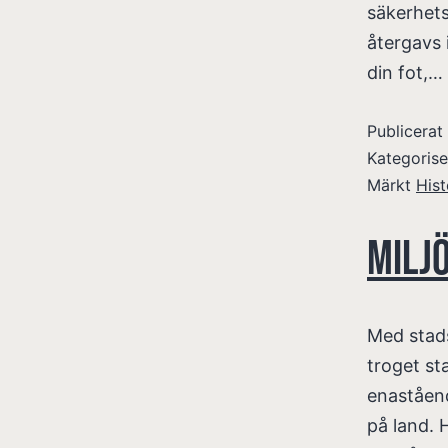
säkerhet
återgavs 
din fot,…
Publicera
Kategoris
Märkt
Hist
Milj
Med stads
troget st
enaståend
på land. 