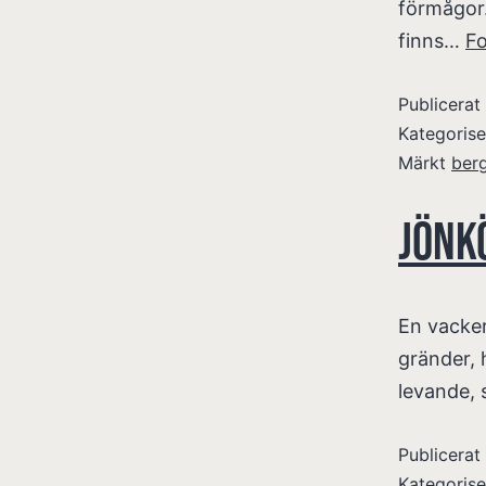
förmågor.
finns…
Fo
Publicera
Kategoris
Märkt
ber
Jönk
En vacker
gränder, 
levande, 
Publicera
Kategoris