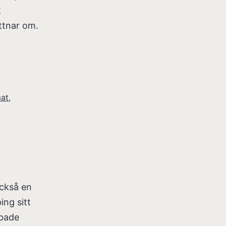
t
ttnar om.
at
,
också en
ing sitt
apade