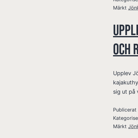
Märkt
Jön
Uppl
och 
Upplev Jö
kajakuthy
sig ut på
Publicera
Kategoris
Märkt
Jön