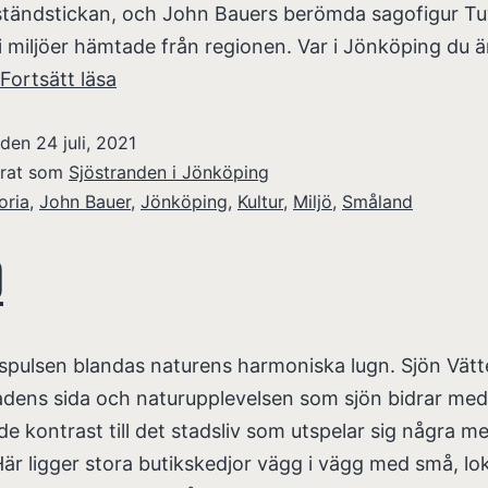
ständstickan, och John Bauers berömda sagofigur Tu
i miljöer hämtade från regionen. Var i Jönköping du ä
Fortsätt läsa
t den
24 juli, 2021
erat som
Sjöstranden i Jönköping
oria
,
John Bauer
,
Jönköping
,
Kultur
,
Miljö
,
Småland
ö
pulsen blandas naturens harmoniska lugn. Sjön Vätte
adens sida och naturupplevelsen som sjön bidrar med
e kontrast till det stadsliv som utspelar sig några m
Här ligger stora butikskedjor vägg i vägg med små, lo