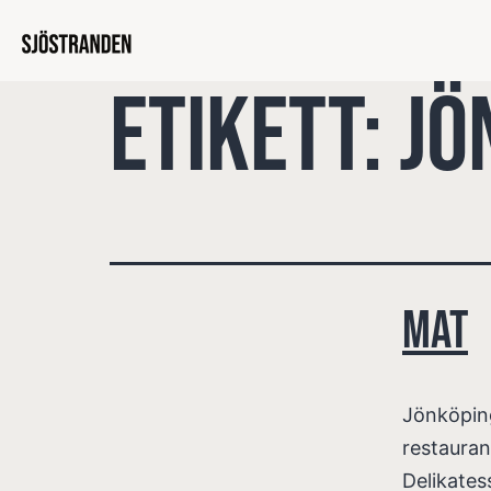
Etikett:
Jö
Mat
Jönköping
restauran
Delikates