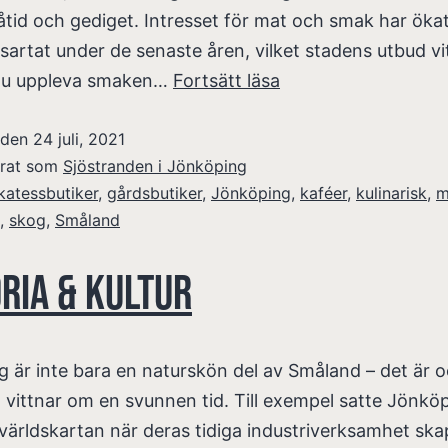
tid och gediget. Intresset för mat och smak har öka
sartat under de senaste åren, vilket stadens utbud vi
du uppleva smaken…
Fortsätt läsa
t den
24 juli, 2021
erat som
Sjöstranden i Jönköping
katessbutiker
,
gårdsbutiker
,
Jönköping
,
kaféer
,
kulinarisk
,
m
,
skog
,
Småland
ria & Kultur
 är inte bara en naturskön del av Småland – det är 
 vittnar om en svunnen tid. Till exempel satte Jönköp
ärldskartan när deras tidiga industriverksamhet sk