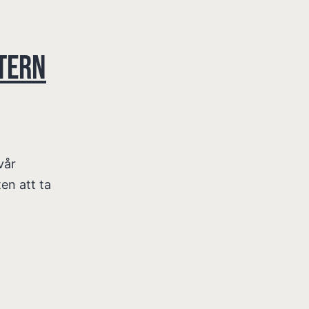
ttern
vår
en att ta