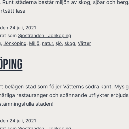
 Runt städerna består miljön av skog, sjöar och berg
rtsätt läsa
t den
24 juli, 2021
erat som
Sjöstranden i Jönköping
g
,
Jönköping
,
Miljö
,
natur
,
sjö
,
skog
,
Vätter
öping
t belägen stad som följer Vätterns södra kant. Mysi
härliga restauranger och spännande utflykter erbjuds
stämningsfulla staden!
t den
24 juli, 2021
erat som
Sjöstranden i Jönköping